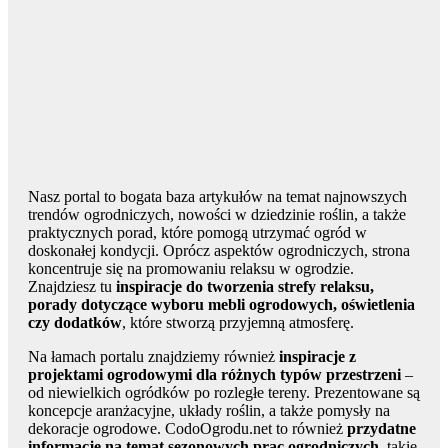
Nasz portal to bogata baza artykułów na temat najnowszych
trendów ogrodniczych, nowości w dziedzinie roślin, a także
praktycznych porad, które pomogą utrzymać ogród w
doskonałej kondycji. Oprócz aspektów ogrodniczych, strona
koncentruje się na promowaniu relaksu w ogrodzie.
Znajdziesz tu
inspiracje do tworzenia strefy relaksu,
porady dotyczące wyboru mebli ogrodowych, oświetlenia
czy dodatków
, które stworzą przyjemną atmosferę.
Na łamach portalu znajdziemy również
inspiracje z
projektami ogrodowymi dla różnych typów przestrzeni
–
od niewielkich ogródków po rozległe tereny. Prezentowane są
koncepcje aranżacyjne, układy roślin, a także pomysły na
dekoracje ogrodowe. CodoOgrodu.net to również
przydatne
informacje na temat sezonowych prac ogrodniczych
, takie