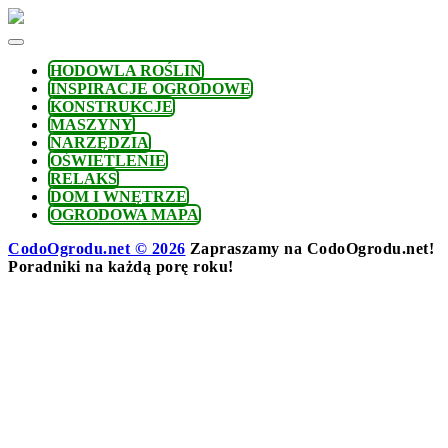
Skip
to
content
HODOWLA ROŚLIN
INSPIRACJE OGRODOWE
KONSTRUKCJE
MASZYNY
NARZĘDZIA
OŚWIETLENIE
RELAKS
DOM I WNĘTRZE
OGRODOWA MAPA
CodoOgrodu.net © 2026
Zapraszamy na CodoOgrodu.net!
Poradniki na każdą porę roku!