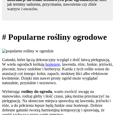
jak terminy sadzenia, przycinania, nawożenia czy zbiór
warzyw i owoców.
# Popularne rośliny ogrodowe
Gatunki, które łączą dekoracyjny wygląd z dość łatwą pielęgnacją.
W wielu ogrodach królują
hortensje
, lawenda, róże, funkie, jeżówki,
piwonie, trawy ozdobne i berberysy. Każda z tych roślin wnosi do
aranżacji coś innego: kolor, zapach, strukturę liści albo efektowne
kwitnienie. Dzięki nim nawet prosty ogród może wyglądać
naturalnie, przytulnie i sezonowo.
Wybierając
rośliny do ogrodu
, warto zwrócić uwagę na
stanowisko, rodzaj gleby i ilość czasu, jaką można przeznaczyć na
pielęgnację. Na słoneczne miejsca sprawdzą się lawenda, jeżówki i
róże, a do półcienia lepsze będą funkie oraz hortensje. Dobrze
dobrane gatunki tworzą harmonijną kompozycję i sprawiają, że
ogród zachwyca przez wiele miesięcy.