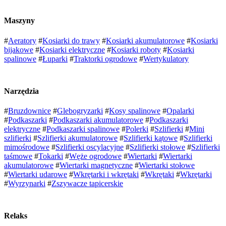
Maszyny
#
Aeratory
#
Kosiarki do trawy
#
Kosiarki akumulatorowe
#
Kosiarki
bijakowe
#
Kosiarki elektryczne
#
Kosiarki roboty
#
Kosiarki
spalinowe
#
Łuparki
#
Traktorki ogrodowe
#
Wertykulatory
Narzędzia
#
Bruzdownice
#
Glebogryzarki
#
Kosy spalinowe
#
Opalarki
#
Podkaszarki
#
Podkaszarki akumulatorowe
#
Podkaszarki
elektryczne
#
Podkaszarki spalinowe
#
Polerki
#
Szlifierki
#
Mini
szlifierki
#
Szlifierki akumulatorowe
#
Szlifierki kątowe
#
Szlifierki
mimośrodowe
#
Szlifierki oscylacyjne
#
Szlifierki stołowe
#
Szlifierki
taśmowe
#
Tokarki
#
Węże ogrodowe
#
Wiertarki
#
Wiertarki
akumulatorowe
#
Wiertarki magnetyczne
#
Wiertarki stołowe
#
Wiertarki udarowe
#
Wkrętarki i wkrętaki
#
Wkrętaki
#
Wkrętarki
#
Wyrzynarki
#
Zszywacze tapicerskie
Relaks