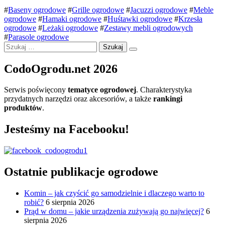
#
Baseny ogrodowe
#
Grille ogrodowe
#
Jacuzzi ogrodowe
#
Meble
ogrodowe
#
Hamaki ogrodowe
#
Huśtawki ogrodowe
#
Krzesła
ogrodowe
#
Leżaki ogrodowe
#
Zestawy mebli ogrodowych
#
Parasole ogrodowe
Szukaj:
CodoOgrodu.net 2026
Serwis poświęcony
tematyce ogrodowej
. Charakterystyka
przydatnych narzędzi oraz akcesoriów, a także
rankingi
produktów
.
Jesteśmy na Facebooku!
Ostatnie publikacje ogrodowe
Komin – jak czyścić go samodzielnie i dlaczego warto to
robić?
6 sierpnia 2026
Prąd w domu – jakie urządzenia zużywają go najwięcej?
6
sierpnia 2026