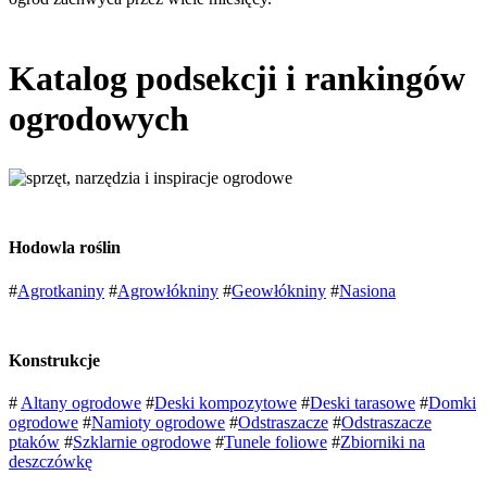
Katalog podsekcji i rankingów
ogrodowych
Hodowla roślin
#
Agrotkaniny
#
Agrowłókniny
#
Geowłókniny
#
Nasiona
Konstrukcje
#
Altany ogrodowe
#
Deski kompozytowe
#
Deski tarasowe
#
Domki
ogrodowe
#
Namioty ogrodowe
#
Odstraszacze
#
Odstraszacze
ptaków
#
Szklarnie ogrodowe
#
Tunele foliowe
#
Zbiorniki na
deszczówkę