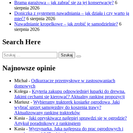
Brama garażowa – jak zabrać się za jej konserwację?
6
sierpnia 2026
Doniczka z systemem nawadniania – jak działa i czy warto ją
mieć?
6 sierpnia 2026
Nawadnianie kropelkowe – jak zrobić je samodzielnie?
6
sierpnia 2026
Search Here
Szukaj:
Najnowsze opinie
Michał
-
Odkurzacze przemysłowe w zastosowaniach
domowych
Kolega
-
Kryteria zakupu odpowiedniej łuparki do drewna.
Jakimi cechami się kierować? Aktualny ranking propozycji
Mariusz
-
Wybieramy traktorek kosiarkę ogrodową. Jaki
wybrać sprzęt samojezdny do koszenia trawy?
Aktualizowany ranking traktorków
Kasia
-
Jaki opryskiwacz najlepiej sprawdzi się w ogrodzie?
Artykuł poradnikowy z rankingiem
Kasia
-
Wyrzynarka. Jaka najlepsza do prac ogrodowych i