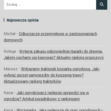
Szukaj:
Najnowsze opinie
Michał
-
Odkurzacze przemysłowe w zastosowaniach
domowych
Kolega
-
Kryteria zakupu odpowiedniej łuparki do drewna.
Jakimi cechami się kierować? Aktualny ranking propozycji
Mariusz
-
Wybieramy traktorek kosiarkę ogrodową. Jaki
wybrać sprzęt samojezdny do koszenia trawy?
Aktualizowany ranking traktorków
Kasia
-
Jaki opryskiwacz najlepiej sprawdzi się w
ogrodzie? Artykuł poradnikowy z rankingiem
Kasia
-
Wyrzynarka. Jaka najlepsza do prac ogrodowych i