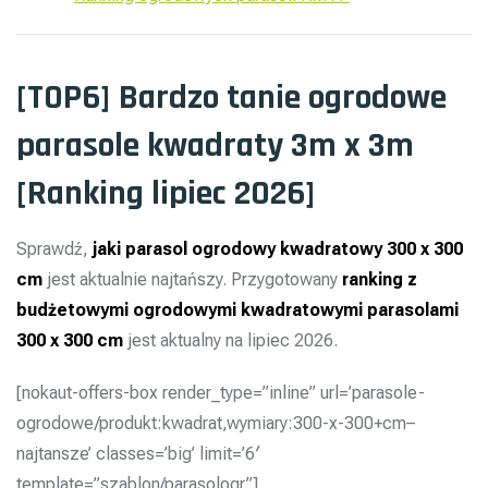
[TOP6] Bardzo tanie ogrodowe
parasole kwadraty 3m x 3m
[Ranking lipiec 2026]
Sprawdź,
jaki parasol ogrodowy kwadratowy 300 x 300
cm
jest aktualnie najtańszy. Przygotowany
ranking z
budżetowymi ogrodowymi kwadratowymi parasolami
300 x 300 cm
jest aktualny na lipiec 2026.
[nokaut-offers-box render_type=”inline” url=’parasole-
ogrodowe/produkt:kwadrat,wymiary:300-x-300+cm–
najtansze’ classes=’big’ limit=’6′
template=”szablon/parasologr”]