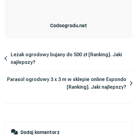
3
M
[Ranking].
Codoogrodu.net
Jaki
Najlepszy?
Nawigacja
Leżak ogrodowy bujany do 500 zł [Ranking]. Jaki
najlepszy?
wpisu
Parasol ogrodowy 3 x 3 m w sklepie online Expondo
[Ranking]. Jaki najlepszy?
Dodaj komentarz