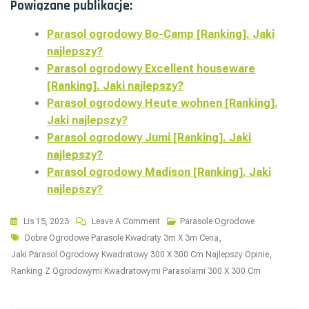
Powiązane publikacje:
Parasol ogrodowy Bo-Camp [Ranking]. Jaki
najlepszy?
Parasol ogrodowy Excellent houseware
[Ranking]. Jaki najlepszy?
Parasol ogrodowy Heute wohnen [Ranking].
Jaki najlepszy?
Parasol ogrodowy Jumi [Ranking]. Jaki
najlepszy?
Parasol ogrodowy Madison [Ranking]. Jaki
najlepszy?
On
Lis 15, 2023
Leave A Comment
Parasole Ogrodowe
Tags
Parasol
Dobre Ogrodowe Parasole Kwadraty 3m X 3m Cena
,
Kwadratowy
Jaki Parasol Ogrodowy Kwadratowy 300 X 300 Cm Najlepszy Opinie
,
Ogrodowy
Ranking Z Ogrodowymi Kwadratowymi Parasolami 300 X 300 Cm
3
X