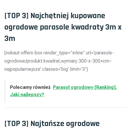
[TOP 3] Najchętniej kupowane
ogrodowe parasole kwadraty 3m x
3m
[nokaut-offers-box render_type=”inline” url=’parasole-
ogrodowe/produkt:kwadrat,wymiary:300-x-300+cm–
najpopularniejsze’ classes=’big’ limit=’3′]
Polecamy również
Parasol ogrodowy [Ranking].
Jaki najlepszy?
[TOP 3] Najtańsze ogrodowe