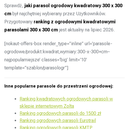
Sprawdź,
jaki parasol ogrodowy kwadratowy 300 x 300
cm
był najchętniej wybierany przez Użytkowników.
Przygotowany
ranking z ogrodowymi kwadratowymi
parasolami 300 x 300 cm
jest aktualny na lipiec 2026.
[nokaut-offers-box render_type=”inline” url=’parasole-
ogrodowe/produkt:kwadrat,wymiary:300-x-300+cm–
najpopularniejsze’ classes=’big’ limit=’10’
template=”szablon/parasologr”]
Inne popularne parasole do przestrzeni ogrodowej:
Ranking kwadratowych ogrodowych parasoli w
sklepie internetowym Zolta
Ranking ogrodowych parasoli do 1500 zł
Ranking ogrodowych parasoli Eurotrail
Ranking ogrodowych parasoli KMTP