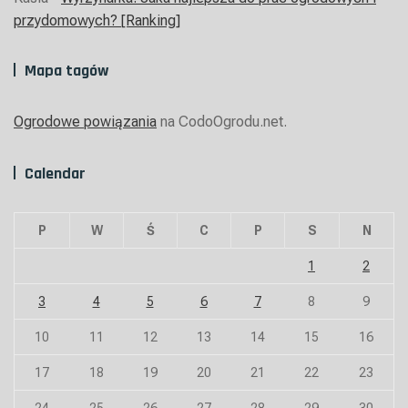
przydomowych? [Ranking]
Mapa tagów
Ogrodowe powiązania
na CodoOgrodu.net.
Calendar
P
W
Ś
C
P
S
N
1
2
3
4
5
6
7
8
9
10
11
12
13
14
15
16
17
18
19
20
21
22
23